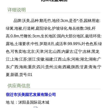
详细说明
品牌:沃美,品种:鹅毛竹,地径:3cm,是否*:否,园林用途:
绿篱,地被,行道树,庭院绿化,护坡绿化,每丛枝数:3枝,杆
高:0.8m,竹鞭长:3cm,生长地区:国内大部分地区,栽培环境:
露地,土壤要求:中性,笋期:8月,成活率:99.99%,叶色色系:绿
色,可售卖地:北京;天津;河北;山西;内蒙古;辽宁;吉林;黑龙
江;上海;江苏;浙江;安徽;福建;江西;山东;河南;湖北;湖南;广
东;广西;海南;重庆;四川;贵州;云南;西藏;陕西;甘肃;青海;宁
夏;新疆,货号:01
供应商信息
宿迁市沃美园艺发展有限公司
地 址：沭阳县国际花木城