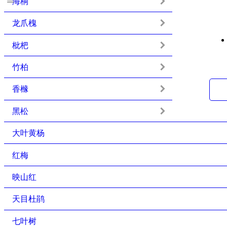
海桐
龙爪槐
枇杷
竹柏
香橼
黑松
大叶黄杨
红梅
映山红
天目杜鹃
七叶树