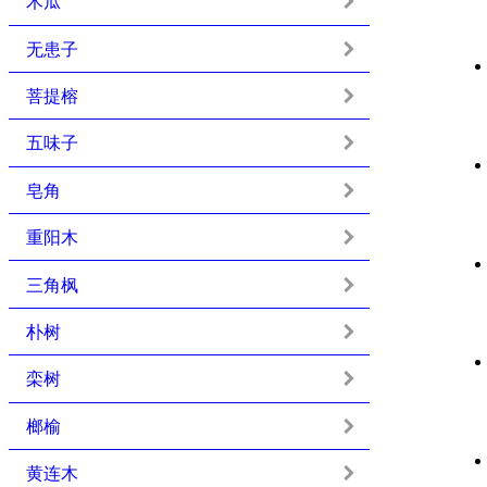
木瓜
无患子
菩提榕
五味子
皂角
重阳木
三角枫
朴树
栾树
榔榆
黄连木