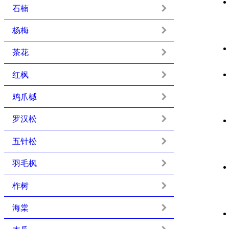
石楠
杨梅
茶花
红枫
鸡爪槭
罗汉松
五针松
羽毛枫
柞树
海棠