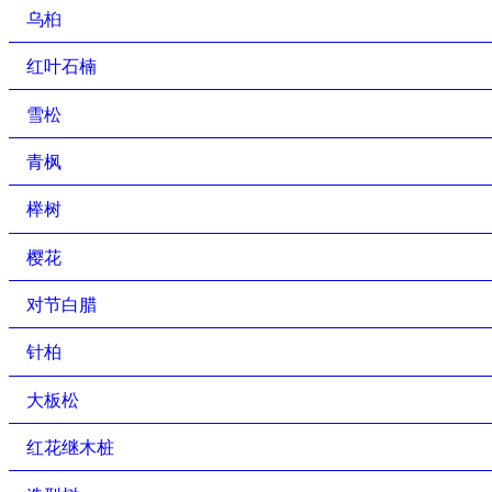
乌桕
红叶石楠
雪松
青枫
榉树
樱花
对节白腊
针柏
大板松
红花继木桩