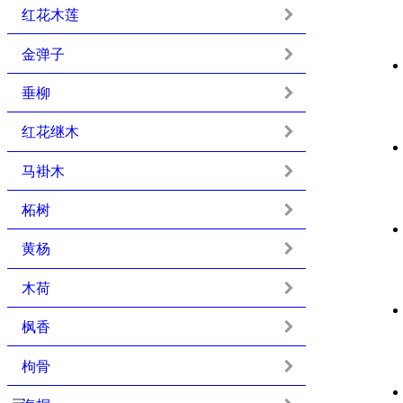
红花木莲
金弹子
垂柳
红花继木
马褂木
柘树
黄杨
木荷
枫香
枸骨