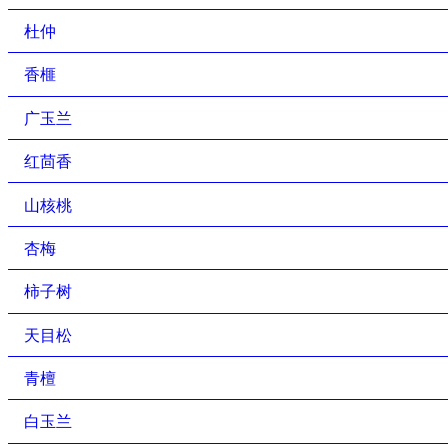
杜仲
香榧
广玉兰
红茴香
山核桃
杏梅
柿子树
天目松
青檀
白玉兰