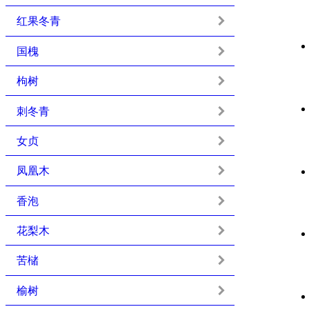
红果冬青
国槐
枸树
刺冬青
女贞
凤凰木
香泡
花梨木
苦槠
榆树