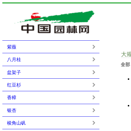
紫薇
大
八月桂
全部
盆架子
红豆杉
香樟
银杏
棱角山矾