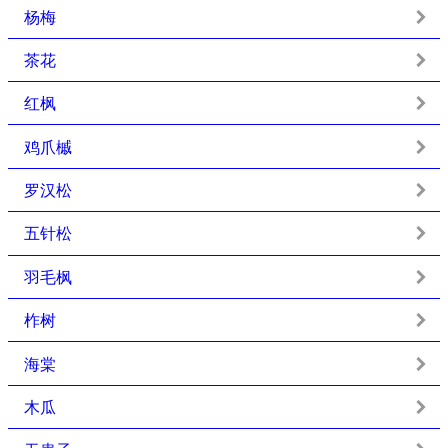
杨梅
茶花
红枫
鸡爪槭
罗汉松
五针松
羽毛枫
柞树
海棠
木瓜