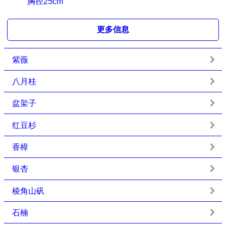
胸径25cm
更多信息
紫薇
八月桂
盆架子
红豆杉
香樟
银杏
棱角山矾
石楠