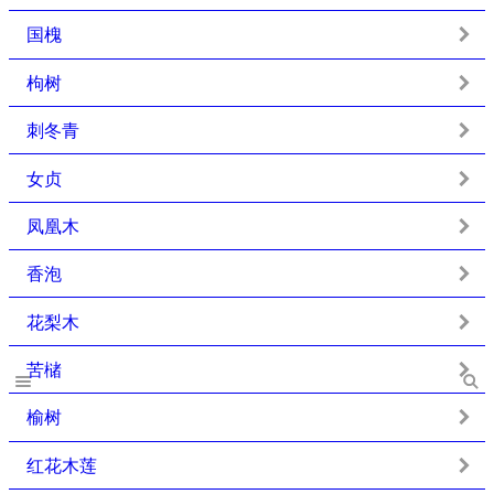
国槐
枸树
刺冬青
女贞
凤凰木
香泡
花梨木
苦槠
榆树
红花木莲