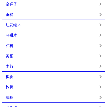
金弹子
垂柳
红花继木
马褂木
柘树
黄杨
木荷
枫香
枸骨
海桐