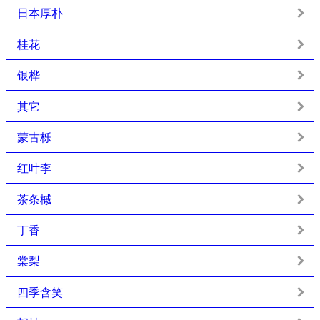
日本厚朴
桂花
银桦
其它
蒙古栎
红叶李
茶条槭
丁香
棠梨
四季含笑