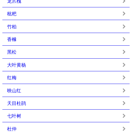
龙爪槐
枇杷
竹柏
香橼
黑松
大叶黄杨
红梅
映山红
天目杜鹃
七叶树
杜仲