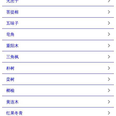
无患子
菩提榕
五味子
皂角
重阳木
三角枫
朴树
栾树
榔榆
黄连木
红果冬青