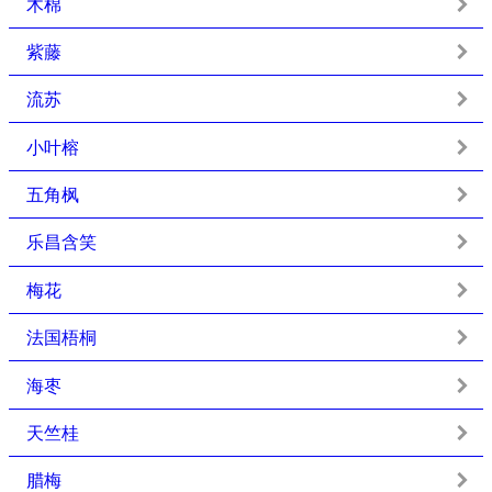
木棉
紫藤
流苏
小叶榕
五角枫
乐昌含笑
梅花
法国梧桐
海枣
天竺桂
腊梅