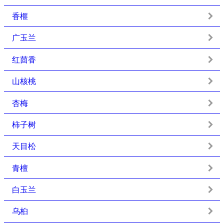
香榧
广玉兰
红茴香
山核桃
杏梅
柿子树
天目松
青檀
白玉兰
乌桕