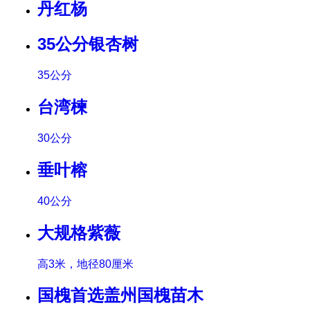
丹红杨
35公分银杏树
35公分
台湾楝
30公分
垂叶榕
40公分
大规格紫薇
高3米，地径80厘米
国槐首选盖州国槐苗木