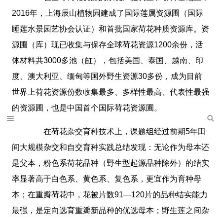
2016年，上海辰山植物园建成了国际莲属资源圃（国际
睡莲水景园艺协会认证）和首批国家荷花种质资源库。资
源圃（库）现已收集与保存全球荷花资源1200余份，活
体材料共3000多池（缸），包括美国、泰国、越南、印
度、澳大利亚、缅甸等国外野生资源30多份，成为目前
世界上荷花资源份数收集最多、多样性最高、代表性最强
的资源圃，也是中国首个国际荷花资源圃。
在荷花杂交育种技术上，课题组经过前期5年田
间大规模杂交和自交育种实践总结发现：无论作为母本还
是父本，粉色系荷花品种（野生型起源品种除外）的结实
率显著高于白色系、黄色系、复色系，更宜作为育种母
本；在重瓣荷花中，花被片数91—120片的品种结实能力
最强，是定向选育重瓣新品种的优选母本；野生莲之间杂