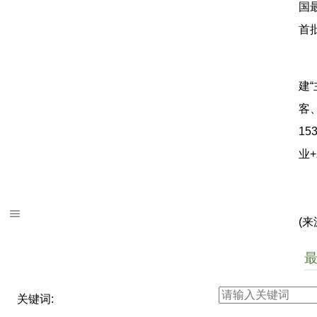
国
首
建
客
1
业
(
关键词: