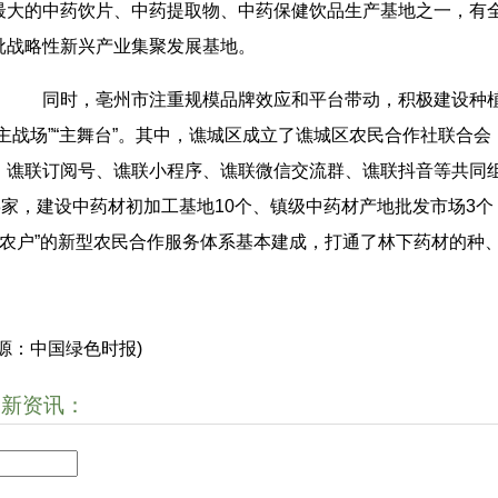
最大的中药饮片、中药提取物、中药保健饮品生产基地之一，有
批战略性新兴产业集聚发展基地。
同时，亳州市注重规模品牌效应和平台带动，积极建设种植
“主战场”“主舞台”。其中，谯城区成立了谯城区农民合作社联合
、谯联订阅号、谯联小程序、谯联微信交流群、谯联抖音等共同
53家，建设中药材初加工基地10个、镇级中药材产地批发市场3个
+农户”的新型农民合作服务体系基本建成，打通了林下药材的种
来源：中国绿色时报)
最新资讯：