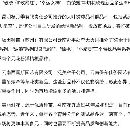
’、‘破晓’和‘玫昂红’、‘幸运女神’、‘白荣耀’等切花玫瑰新品多达3
昆明杨月季有限责任公司推介的大叶绣球品种群品种，包括紫罗兰
色“星空”，是该公司自主研发的绣球新品种。投放市场后，将打
坂田种苗（苏州）有限公司云南办事处李天勇则推介了30余个洋
”系列、“波浪”系列以及“短笛”、“惊艳”、“小精灵”三个特殊品
球首个无花粉洋桔梗品种。
云南西露斯园艺有限公司、泛美种子公司、云南保尔佳荟园艺
、垂吊矮牵等草花类新品。这些新品种不仅色彩缤纷，形态各异
挥重要作用，同时为市场增添更多的活力和选择。
美丽鲜花，源于优质种苗。斗南花卉通过40年发和积淀，目前
减的态势。近年来，每年各个育种公司的测试品多达一两百个，但
市场将更加丰富多元，同时也需要不断提高品质和创新能力。