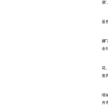
酒
蓝
娜
全
花
发
缩
卉