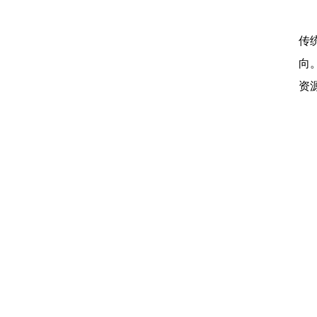
传
向
资