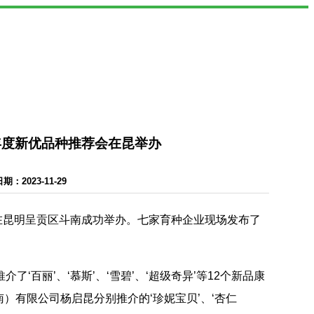
4年度新优品种推荐会在昆举办
2023-11-29
荐会”在昆明呈贡区斗南成功举办。七家育种企业现场发布了
‘百丽’、‘慕斯’、‘雪碧’、‘超级奇异’等12个新品康
）有限公司杨启昆分别推介的‘珍妮宝贝’、‘杏仁