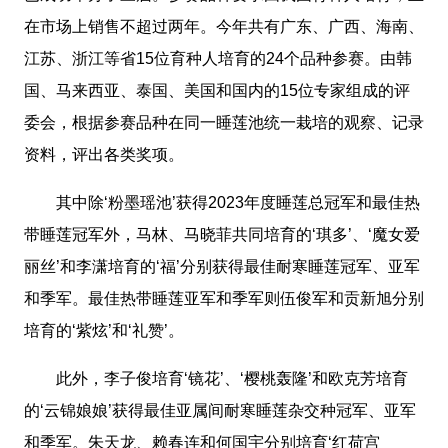
在市场上销售不超过两年。今年共有广东、广西、海南、
江苏、浙江等省15位育种人培育的24个品种参赛。由韩
国、马来西亚、泰国、美国和国内的15位专家组成的评
委会，根据参赛品种在同一睡莲池统一栽培的观察、记录
资料，评出各类奖项。
其中除‘粉墨瑶池’获得2023年度睡莲总冠军和最佳热
带睡莲冠军外，马林、马晓菲共同培育的‘琪多’、‘魔女爱
丽丝’和李潇培育的‘福’分别获得最佳耐寒睡莲冠军、亚军
和季军。最佳热带睡莲亚军和季军则伍俊军和贡新旭分别
培育的‘紫炫’和‘礼赞’。
此外，李子俊培育‘镜花’、‘樱桃轰隆’和欧克芳培育
的‘云锦娘娘’获得最佳亚属间耐寒睡莲杂交种冠军、亚军
和季军。朱天龙、赖春连和何国宇分别培育‘红荷宫