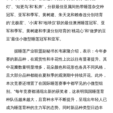
灯’、‘知更鸟’和‘私奔’，分获最佳亚属间热带睡莲杂交种
冠军、亚军和季军。黄树建、朱天龙和赖春连分别培育
的‘北极星’、‘小满’和‘地球仪’获的最佳澳洲睡莲冠军、亚
军和季军。黄树建和李潇分别培育的‘桃花心’和‘做梦的豆
豆’最佳小微型睡莲冠军和亚军。
据睡莲产业联盟副秘书长韦家隆介绍，表示：今年参
赛的新品种，在观赏性和丰花性上比以往有显著提升。其
中花瓣数量明显增多，花朵颜色和花形也各具不同风格，
且大部分品种都能在夏秋季的观测期中持续开花。此外，
本次竞赛还增置了在国际睡莲赛事中都罕见的小微型组
别。“每年竞赛都涌现出新的获奖者，这表明我国睡莲育
种队伍越来越大，且育种水平不断提升，呈现出年轻人已
成为睡莲育种的主力军的态势。同时新品种类型日趋丰