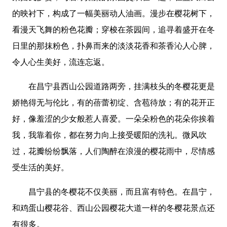
的映衬下，构成了一幅美丽动人油画。漫步在樱花树下，
看漫天飞舞的粉色花瓣；穿梭在茶园间，追寻着盛开在冬
日里的那抹粉色，扑鼻而来的淡淡花香和茶香沁人心脾，
令人心生美好，流连忘返。
在昌宁县西山公园道路两旁，挂满枝头的冬樱花更是
娇艳得无与伦比，有的蓓蕾初绽、含苞待放；有的花开正
好，像羞涩的少女般惹人喜爱。一朵朵粉色的花朵你挨着
我，我靠着你，都在努力向上接受暖阳的洗礼。微风吹
过，花瓣纷纷飘落，人们陶醉在浪漫的樱花雨中，尽情感
受生活的美好。
昌宁县的冬樱花不仅美丽，而且富有特色。在昌宁，
和鸡蛋山樱花谷、西山公园樱花大道一样的冬樱花景点还
有很多。