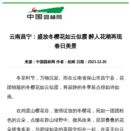
云南昌宁：盛放冬樱花如云似霞 醉人花潮再现
春日美景
来源：中国园林网 作者：柏斌 日期：2023-12-26
冬至时节，万物沉寂。而在云南省保山市昌宁县，花
团锦簇的冬樱花如云似霞，将寂静的冬季装点得如诗如
画。
在鸡蛋山樱花谷，激情绽放的冬樱花，宛如一团团粉
色的云朵，点缀在群山绿野中。微风徐来，层层叠叠的花
朵摇曳多姿，与碧绿如染的茶园交织在一起，在蓝天白云