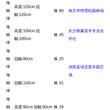
海
高度:120cm 冠
桐
株
80
南京华明雪松园林场
幅:120cm
球
海
高度:100cm 冠
长沙俊豪苗木专业合
桐
株
45
幅:100cm
作社
球
海
桐
冠幅:80cm
株
25
球
沭阳县绿态苗木园艺
场
海
桐
冠幅:120cm
株
61
球
海
桐
高度:90cm 冠幅:90cm
株
28