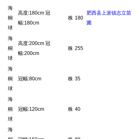
海
高度:180cm 冠
肥西县上派镇志立苗
桐
株
180
幅:180cm
圃
球
海
高度:200cm 冠
桐
株
255
幅:200cm
球
海
桐
冠幅:80cm
株
35
球
海
桐
冠幅:120cm
株
40
球
海