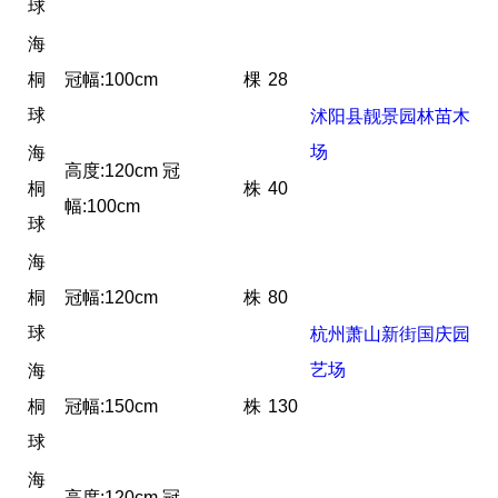
球
海
桐
冠幅:100cm
棵
28
球
沭阳县靓景园林苗木
场
海
高度:120cm 冠
桐
株
40
幅:100cm
球
海
桐
冠幅:120cm
株
80
球
杭州萧山新街国庆园
艺场
海
桐
冠幅:150cm
株
130
球
海
高度:120cm 冠