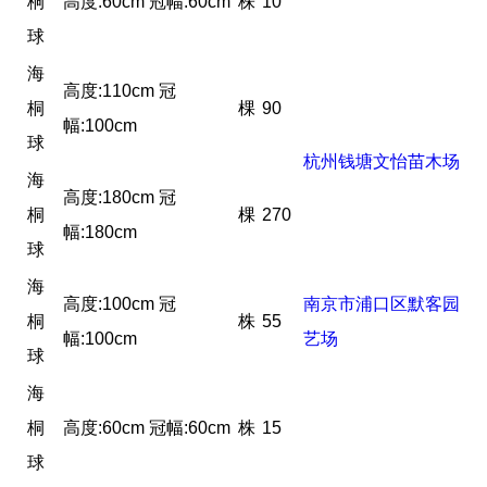
桐
高度:60cm 冠幅:60cm
株
10
球
海
高度:110cm 冠
桐
棵
90
幅:100cm
球
杭州钱塘文怡苗木场
海
高度:180cm 冠
桐
棵
270
幅:180cm
球
海
高度:100cm 冠
南京市浦口区默客园
桐
株
55
幅:100cm
艺场
球
海
桐
高度:60cm 冠幅:60cm
株
15
球