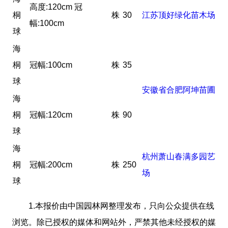
高度:120cm 冠
桐
株
30
江苏顶好绿化苗木场
幅:100cm
球
海
桐
冠幅:100cm
株
35
球
安徽省合肥阿坤苗圃
海
桐
冠幅:120cm
株
90
球
海
杭州萧山春满多园艺
桐
冠幅:200cm
株
250
场
球
1.本报价由中国园林网整理发布，只向公众提供在线
浏览。除已授权的媒体和网站外，严禁其他未经授权的媒