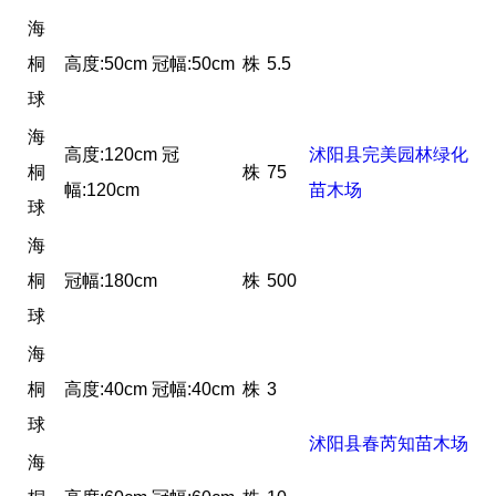
海
桐
高度:50cm 冠幅:50cm
株
5.5
球
海
高度:120cm 冠
沭阳县完美园林绿化
桐
株
75
幅:120cm
苗木场
球
海
桐
冠幅:180cm
株
500
球
海
桐
高度:40cm 冠幅:40cm
株
3
球
沭阳县春芮知苗木场
海