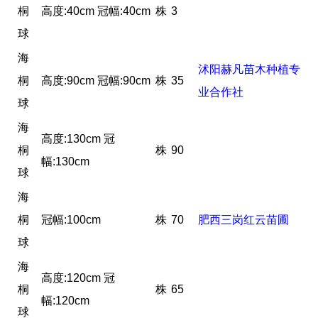
桐
高度:40cm 冠幅:40cm
株
3
球
海
沭阳赫凡苗木种植专
桐
高度:90cm 冠幅:90cm
株
35
业合作社
球
海
高度:130cm 冠
桐
株
90
幅:130cm
球
海
桐
冠幅:100cm
株
70
肥西三岗红云苗圃
球
海
高度:120cm 冠
桐
株
65
幅:120cm
球