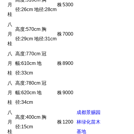
月
株
5300
径:26cm 地径:28cm
桂
八
高度:570cm 胸
月
株
7000
径:29cm 地径:31cm
桂
八
高度:770cm 冠
月
幅:610cm 地
株
8900
桂
径:33cm
八
高度:780cm 冠
月
幅:620cm 地
株
9000
桂
径:34cm
八
成都景赐园
高度:400cm 胸
月
株
1200
林绿化苗木
径:15cm
桂
基地