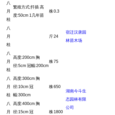
八
繁殖方式:扦插 高
月
株
0.3
度:50cm 1几年苗
桂
八
宿迁汉唐园
月
斤
24
林苗木场
桂
八
高度:200cm 胸
月
株
75
径:5cm 冠幅:200cm
桂
八
高度:300cm 胸
月
径:10cm 冠
株
650
湖南今斗生
桂
幅:300cm
态园林有限
八
高度:400cm 胸
公司
月
径:15cm 冠
株
1800