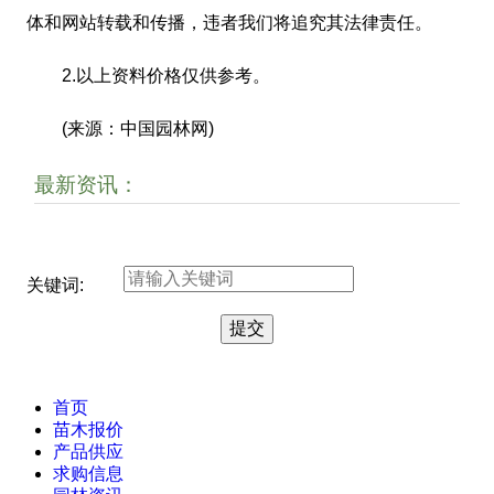
体和网站转载和传播，违者我们将追究其法律责任。
2.以上资料价格仅供参考。
(来源：中国园林网)
最新资讯：
关键词:
首页
苗木报价
产品供应
求购信息