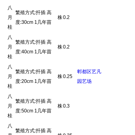
八
繁殖方式:扦插 高
月
株
0.2
度:30cm 1几年苗
桂
八
繁殖方式:扦插 高
月
株
0.2
度:40cm 1几年苗
桂
八
繁殖方式:扦插 高
郫都区艺凡
月
株
0.25
度:20cm 1几年苗
园艺场
桂
八
繁殖方式:扦插 高
月
株
0.3
度:50cm 1几年苗
桂
八
繁殖方式:扦插 高