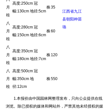
高度:250cm 冠
月
株
35
幅:130cm 地径:5cm
江西省九江
桂
县朝阳种苗
八
场
高度:280cm 冠
月
株
60
幅:150cm 地径:6cm
桂
八
高度:350cm 冠
月
株
120
幅:180cm 地径:7cm
桂
八
高度:500cm 冠
月
幅:350cm 地
株
550
桂
径:12cm
1.本报价由中国园林网整理发布，只向公众提供在线
浏览。除已授权的媒体和网站外，严禁其他未经授权的媒