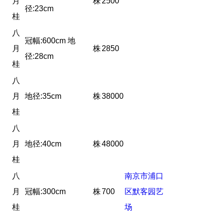
月
株
2500
径:23cm
桂
八
冠幅:600cm 地
月
株
2850
径:28cm
桂
八
月
地径:35cm
株
38000
桂
八
月
地径:40cm
株
48000
桂
八
南京市浦口
月
冠幅:300cm
株
700
区默客园艺
桂
场