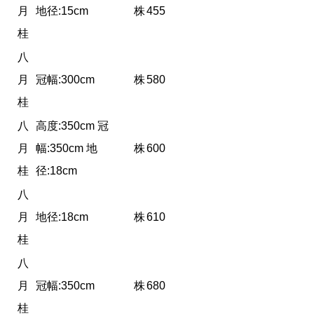
月
地径:15cm
株
455
桂
八
月
冠幅:300cm
株
580
桂
八
高度:350cm 冠
月
幅:350cm 地
株
600
桂
径:18cm
八
月
地径:18cm
株
610
桂
八
月
冠幅:350cm
株
680
桂