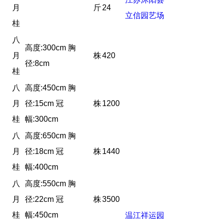
月
斤
24
立信园艺场
桂
八
高度:300cm 胸
月
株
420
径:8cm
桂
八
高度:450cm 胸
月
径:15cm 冠
株
1200
桂
幅:300cm
八
高度:650cm 胸
月
径:18cm 冠
株
1440
桂
幅:400cm
八
高度:550cm 胸
月
径:22cm 冠
株
3500
桂
幅:450cm
温江祥运园