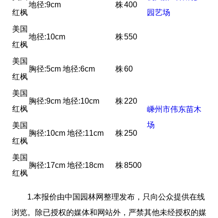
地径:9cm
株
400
红枫
园艺场
美国
地径:10cm
株
550
红枫
美国
胸径:5cm 地径:6cm
株
60
红枫
美国
胸径:9cm 地径:10cm
株
220
红枫
嵊州市伟东苗木
场
美国
胸径:10cm 地径:11cm
株
250
红枫
美国
胸径:17cm 地径:18cm
株
8500
红枫
1.本报价由中国园林网整理发布，只向公众提供在线
浏览。除已授权的媒体和网站外，严禁其他未经授权的媒