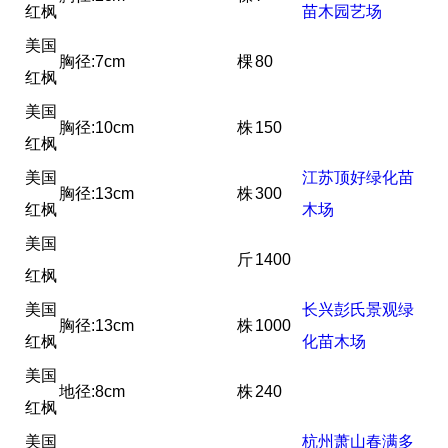
红枫
苗木园艺场
美国
胸径:7cm
棵
80
红枫
美国
胸径:10cm
株
150
红枫
美国
江苏顶好绿化苗
胸径:13cm
株
300
红枫
木场
美国
斤
1400
红枫
美国
长兴彭氏景观绿
胸径:13cm
株
1000
红枫
化苗木场
美国
地径:8cm
株
240
红枫
美国
杭州萧山春满多