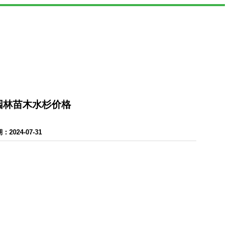
-园林苗木水杉价格
024-07-31