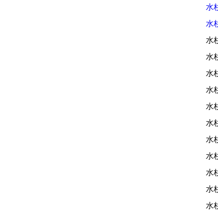
水
水
水
水
水
水
水
水
水
水
水
水
水