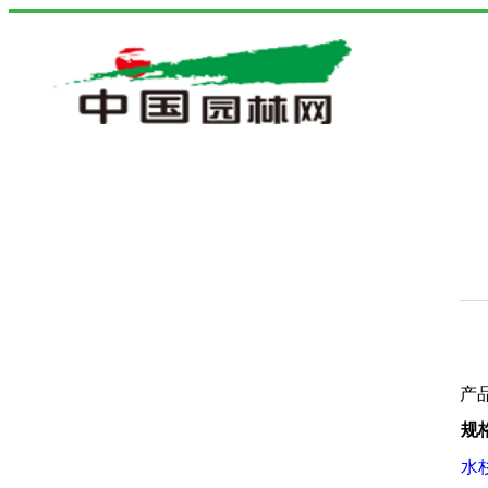
产
规
水