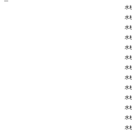
水
水
水
水
水
水
水
水
水
水
水
水
水