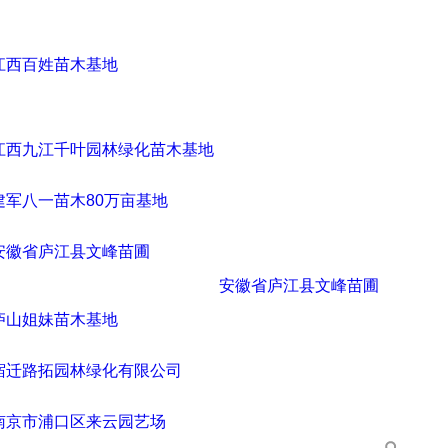
江西百姓苗木基地
江西九江千叶园林绿化苗木基地
建军八一苗木80万亩基地
安徽省庐江县文峰苗圃
安徽省庐江县文峰苗圃
庐山姐妹苗木基地
宿迁路拓园林绿化有限公司
南京市浦口区来云园艺场