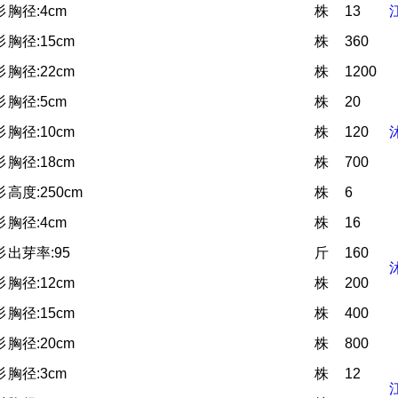
杉
胸径:4cm
株
13
杉
胸径:15cm
株
360
杉
胸径:22cm
株
1200
杉
胸径:5cm
株
20
杉
胸径:10cm
株
120
杉
胸径:18cm
株
700
杉
高度:250cm
株
6
杉
胸径:4cm
株
16
杉
出芽率:95
斤
160
杉
胸径:12cm
株
200
杉
胸径:15cm
株
400
杉
胸径:20cm
株
800
杉
胸径:3cm
株
12