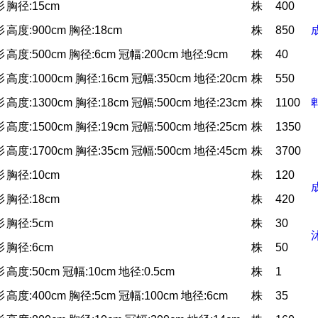
杉
胸径:15cm
株
400
杉
高度:900cm 胸径:18cm
株
850
杉
高度:500cm 胸径:6cm 冠幅:200cm 地径:9cm
株
40
杉
高度:1000cm 胸径:16cm 冠幅:350cm 地径:20cm
株
550
杉
高度:1300cm 胸径:18cm 冠幅:500cm 地径:23cm
株
1100
杉
高度:1500cm 胸径:19cm 冠幅:500cm 地径:25cm
株
1350
杉
高度:1700cm 胸径:35cm 冠幅:500cm 地径:45cm
株
3700
杉
胸径:10cm
株
120
杉
胸径:18cm
株
420
杉
胸径:5cm
株
30
杉
胸径:6cm
株
50
杉
高度:50cm 冠幅:10cm 地径:0.5cm
株
1
杉
高度:400cm 胸径:5cm 冠幅:100cm 地径:6cm
株
35