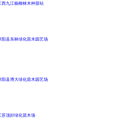
江西九江杨柳林木种苗站
沭阳县东林绿化苗木园艺场
沭阳县博大绿化苗木园艺场
江苏顶好绿化苗木场