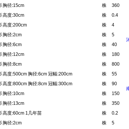
杉
胸径:15cm
株
360
杉
高度:30cm
株
0.4
杉
高度:200cm
株
4
杉
胸径:2cm
株
5
杉
胸径:6cm
株
40
杉
胸径:12cm
株
180
杉
胸径:8cm
株
800
杉
高度:500cm 胸径:6cm 冠幅:200cm
株
55
杉
高度:800cm 胸径:8cm 冠幅:300cm
株
90
杉
胸径:10cm
株
150
杉
胸径:13cm
株
350
杉
高度:60cm 1几年苗
株
0.2
杉
胸径:2cm
株
5