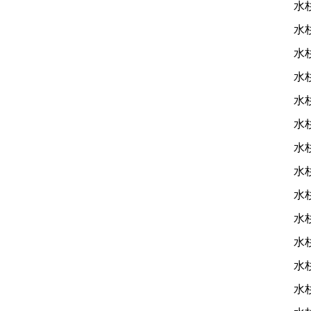
水
水
水
水
水
水
水
水
水
水
水
水
水