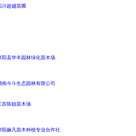
四川超越苗圃
沭阳县华丰园林绿化苗木场
湖南今斗生态园林有限公司
江苏陈姐苗木场
沭阳赫凡苗木种植专业合作社