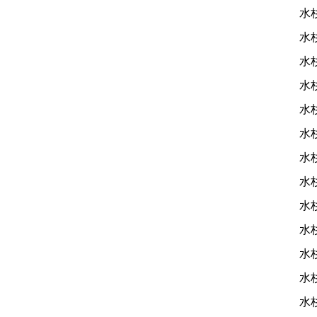
水
水
水
水
水
水
水
水
水
水
水
水
水