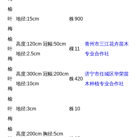
榆
叶
地径:15cm
株
900
梅
榆
高度:120cm 冠幅:50cm
青州市三江花卉苗木
叶
棵
11
地径:2.5cm
专业合作社
梅
榆
高度:300cm 冠幅:200cm
济宁市任城区华荣苗
叶
株
420
地径:10cm
木种植专业合作社
梅
榆
叶
地径:3cm
株
10
梅
榆
高度:200cm 胸径:5cm