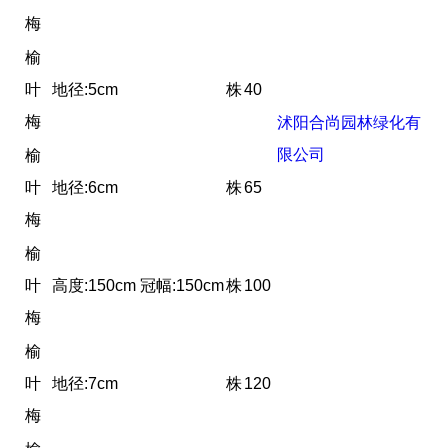
梅
榆
叶
地径:5cm
株
40
梅
沭阳合尚园林绿化有
限公司
榆
叶
地径:6cm
株
65
梅
榆
叶
高度:150cm 冠幅:150cm
株
100
梅
榆
叶
地径:7cm
株
120
梅