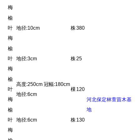
梅
榆
叶
地径:10cm
株
380
梅
榆
叶
地径:3cm
株
25
梅
榆
高度:250cm 冠幅:180cm
叶
棵
120
地径:6cm
梅
河北保定林萱苗木基
地
榆
叶
地径:6cm
株
130
梅