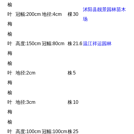
榆
沭阳县靓景园林苗木
叶
冠幅:200cm 地径:4cm
棵
30
场
梅
榆
叶
高度:150cm 冠幅:80cm
株
21.6
温江祥运园林
梅
榆
叶
地径:2cm
株
5
梅
榆
叶
地径:3cm
株
10
梅
榆
叶
高度:100cm 冠幅:100cm
株
25