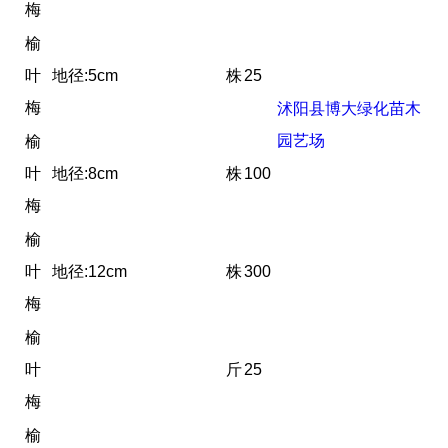
梅
榆
叶
地径:5cm
株
25
梅
沭阳县博大绿化苗木
园艺场
榆
叶
地径:8cm
株
100
梅
榆
叶
地径:12cm
株
300
梅
榆
叶
斤
25
梅
榆