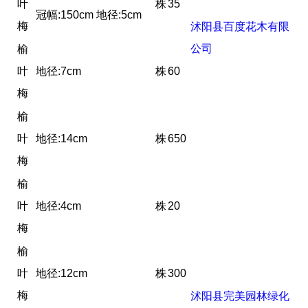
叶
株
35
冠幅:150cm 地径:5cm
梅
沭阳县百度花木有限
公司
榆
叶
地径:7cm
株
60
梅
榆
叶
地径:14cm
株
650
梅
榆
叶
地径:4cm
株
20
梅
榆
叶
地径:12cm
株
300
梅
沭阳县完美园林绿化