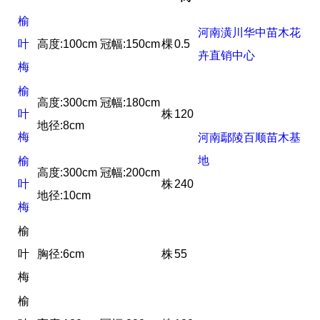
榆
河南潢川华中苗木花
叶
高度:100cm 冠幅:150cm
棵
0.5
卉直销中心
梅
榆
高度:300cm 冠幅:180cm
叶
株
120
地径:8cm
梅
河南鄢陵百顺苗木基
地
榆
高度:300cm 冠幅:200cm
叶
株
240
地径:10cm
梅
榆
叶
胸径:6cm
株
55
梅
榆