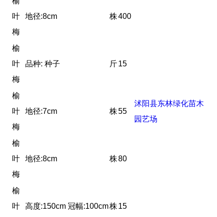
榆
叶
地径:8cm
株
400
梅
榆
叶
品种: 种子
斤
15
梅
榆
沭阳县东林绿化苗木
叶
地径:7cm
株
55
园艺场
梅
榆
叶
地径:8cm
株
80
梅
榆
叶
高度:150cm 冠幅:100cm
株
15