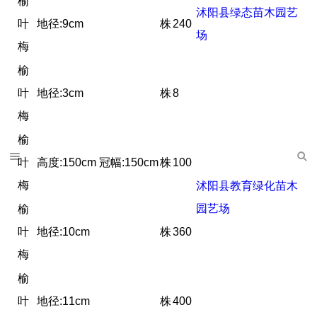
榆
沭阳县绿态苗木园艺
叶
地径:9cm
株
240
场
梅
榆
叶
地径:3cm
株
8
梅
榆
叶
高度:150cm 冠幅:150cm
株
100
梅
沭阳县教育绿化苗木
园艺场
榆
叶
地径:10cm
株
360
梅
榆
叶
地径:11cm
株
400