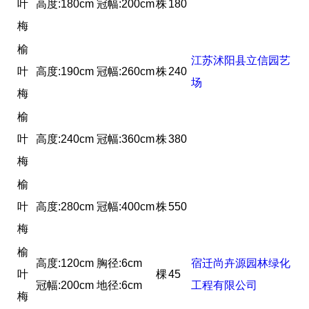
叶
高度:180cm 冠幅:200cm
株
180
梅
榆
江苏沭阳县立信园艺
叶
高度:190cm 冠幅:260cm
株
240
场
梅
榆
叶
高度:240cm 冠幅:360cm
株
380
梅
榆
叶
高度:280cm 冠幅:400cm
株
550
梅
榆
高度:120cm 胸径:6cm
宿迁尚卉源园林绿化
叶
棵
45
冠幅:200cm 地径:6cm
工程有限公司
梅