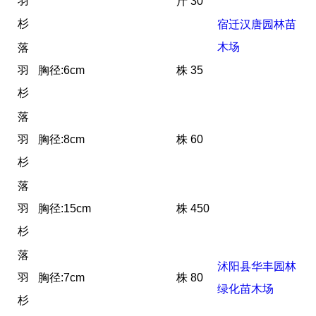
羽
斤
30
杉
宿迁汉唐园林苗
木场
落
羽
胸径:6cm
株
35
杉
落
羽
胸径:8cm
株
60
杉
落
羽
胸径:15cm
株
450
杉
落
沭阳县华丰园林
羽
胸径:7cm
株
80
绿化苗木场
杉