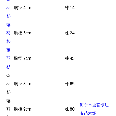
羽
胸径:4cm
株
14
杉
落
羽
胸径:5cm
株
24
杉
落
羽
胸径:7cm
株
45
杉
落
羽
胸径:8cm
株
65
杉
落
海宁市盐官镇红
羽
胸径:9cm
株
80
友苗木场