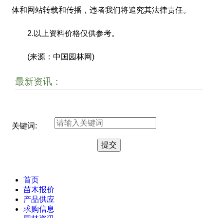
体和网站转载和传播，违者我们将追究其法律责任。
2.以上资料价格仅供参考。
(来源：中国园林网)
最新资讯：
关键词:
首页
苗木报价
产品供应
求购信息