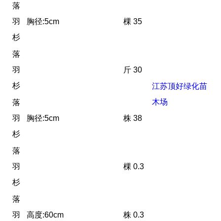
落
羽
胸径:5cm
棵
35
杉
落
羽
斤
30
杉
江苏顶好绿化苗
木场
落
羽
胸径:5cm
株
38
杉
落
羽
棵
0.3
杉
落
羽
高度:60cm
株
0.3