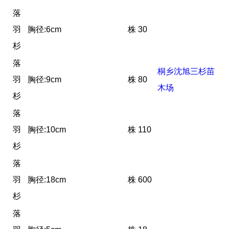
落
羽
胸径:6cm
株
30
杉
落
桐乡沈旭三杉苗
羽
胸径:9cm
株
80
木场
杉
落
羽
胸径:10cm
株
110
杉
落
羽
胸径:18cm
株
600
杉
落