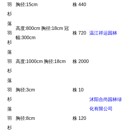
羽
胸径:15cm
株
440
杉
落
高度:800cm 胸径:18cm 冠
羽
株
720
温江祥运园林
幅:300cm
杉
落
羽
高度:1000cm 胸径:18cm
株
2000
杉
落
羽
胸径:3cm
株
10
杉
沭阳合尚园林绿
化有限公司
落
羽
胸径:8cm
株
120
杉