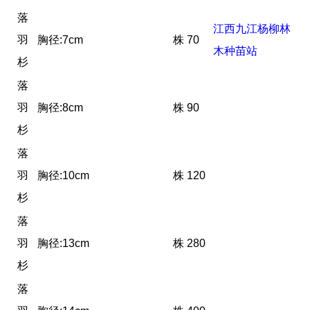
落
江西九江杨柳林
羽
胸径:7cm
株
70
木种苗站
杉
落
羽
胸径:8cm
株
90
杉
落
羽
胸径:10cm
株
120
杉
落
羽
胸径:13cm
株
280
杉
落