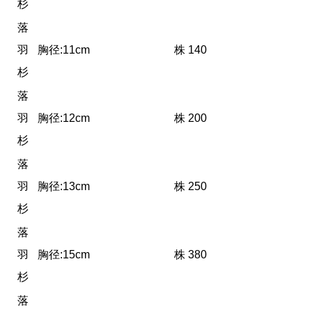
杉
落
羽
胸径:11cm
株
140
杉
落
羽
胸径:12cm
株
200
杉
落
羽
胸径:13cm
株
250
杉
落
羽
胸径:15cm
株
380
杉
落