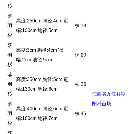
杉
落
高度:250cm 胸径:4cm 冠
羽
株
18
幅:100cm 地径:5cm
杉
落
高度:3cm 胸径:4cm 冠
羽
棵
20
幅:2cm 地径:5cm
杉
落
高度:350cm 胸径:5cm 冠
羽
株
26
幅:130cm 地径:6cm
杉
江西省九江县朝
阳种苗场
落
高度:400cm 胸径:6cm 冠
羽
株
45
幅:180cm 地径:7cm
杉
落