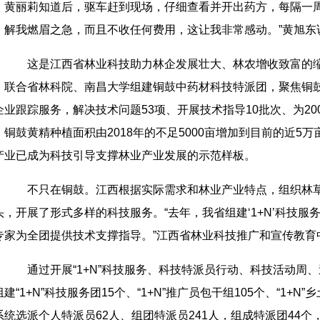
、黄丽莉知道后，驱车赶到现场，仔细查看并开出药方，每隔一
，解我燃眉之急，而且不收任何费用，这让我非常感动。”黄旭东
这是江西省林业科技助力林企发展壮大、林农增收致富的缩影
，联合省林科院、南昌大学组建铜鼓中药材科技特派团，聚焦铜鼓
企业跟踪服务，解决技术问题53项、开展技术指导10批次、为2
。铜鼓黄精种植面积由2018年的不足5000亩增加到目前的近
产业已成为科技引导支撑林业产业发展的示范样板。
不只在铜鼓。江西根据实际需求和林业产业特点，组织林草
头，开展了形式多样的科技服务。“去年，我省组建‘1+N’科技
专家为全团提供技术支撑指导。”江西省林业科技推广和宣传教育
通过开展“1+N”科技服务、科技特派员行动、科技活动周
建“1+N”科技服务团15个、“1+N”推广员包干组105个、“1+N
系统选派个人特派员62人、组团特派员241人，组成特派团44