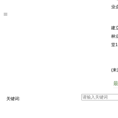
业
建
林
堂
(
关键词: