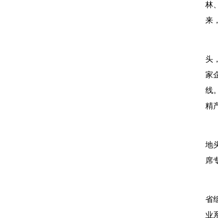
林
来
头
家
线
精
地
席
省组
业