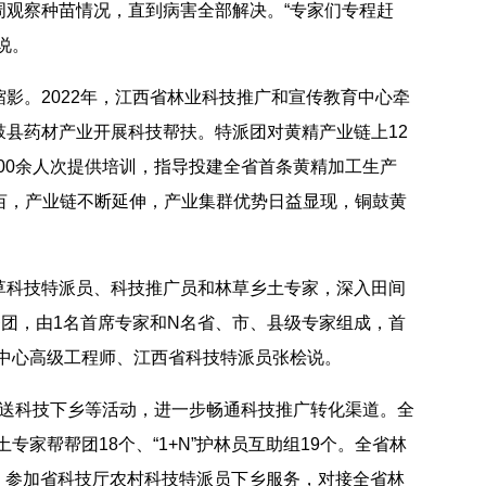
周观察种苗情况，直到病害全部解决。“专家们专程赶
说。
。2022年，江西省林业科技推广和宣传教育中心牵
县药材产业开展科技帮扶。特派团对黄精产业链上12
000余人次提供培训，指导投建全省首条黄精加工生产
5万亩，产业链不断延伸，产业集群优势日益显现，铜鼓黄
科技特派员、科技推广员和林草乡土专家，深入田间
服务团，由1名首席专家和N名省、市、县级专家组成，首
中心高级工程师、江西省科技特派员张桧说。
、送科技下乡等活动，进一步畅通科技推广转化渠道。全
”乡土专家帮帮团18个、“1+N”护林员互助组19个。全省林
个，参加省科技厅农村科技特派员下乡服务，对接全省林