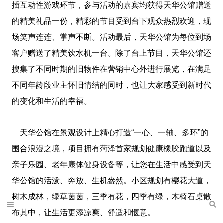
插互动性游戏环节，参与活动的嘉宾均获得天华公馆赠送
的精美礼品一份，精彩的节目受到台下观众热烈欢迎，现
场笑声连连、掌声不断。活动最后，天华公馆为每位到场
客户赠送了精美饮水机一台。除了台上节目，天华公馆还
搜集了不同时期的旧物件在营销中心外进行展览，在满足
不同年龄段业主怀旧情结的同时，也让大家感受到新时代
的变化和生活的幸福。
天华公馆在景观设计上精心打造“一心、一轴、多环”的
围合浪漫之境，项目拥有菏泽首家规划健康橡胶跑道以及
亲子乐园、老年康体健身设备等，让您在生活中感受到天
华公馆的活泼、奔放、生机盎然。小区规划有樱花大道，
树木成林，绿草茵茵，三季有花，四季有绿，木椅石桌散
布其中，让生活更添凉爽、舒适和惬意。