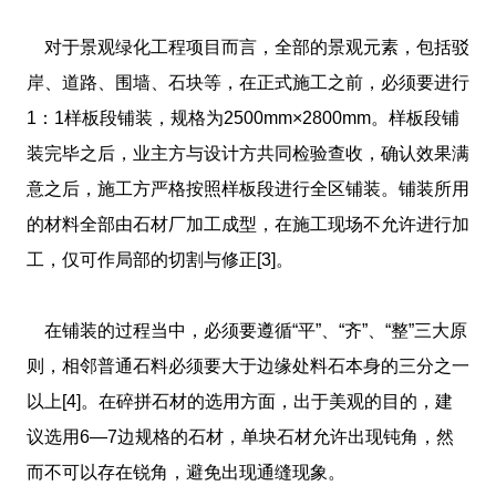
对于景观绿化工程项目而言，全部的景观元素，包括驳
岸、道路、围墙、石块等，在正式施工之前，必须要进行
1：1样板段铺装，规格为2500mm×2800mm。样板段铺
装完毕之后，业主方与设计方共同检验查收，确认效果满
意之后，施工方严格按照样板段进行全区铺装。铺装所用
的材料全部由石材厂加工成型，在施工现场不允许进行加
工，仅可作局部的切割与修正[3]。
在铺装的过程当中，必须要遵循“平”、“齐”、“整”三大原
则，相邻普通石料必须要大于边缘处料石本身的三分之一
以上[4]。在碎拼石材的选用方面，出于美观的目的，建
议选用6―7边规格的石材，单块石材允许出现钝角，然
而不可以存在锐角，避免出现通缝现象。