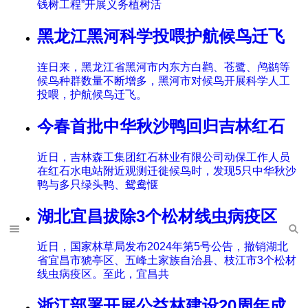
钱树工程”开展义务植树活
黑龙江黑河科学投喂护航候鸟迁飞
连日来，黑龙江省黑河市内东方白鹳、苍鹭、鸬鹚等
候鸟种群数量不断增多，黑河市对候鸟开展科学人工
投喂，护航候鸟迁飞。
今春首批中华秋沙鸭回归吉林红石
近日，吉林森工集团红石林业有限公司动保工作人员
在红石水电站附近观测迁徙候鸟时，发现5只中华秋沙
鸭与多只绿头鸭、鸳鸯惬
湖北宜昌拔除3个松材线虫病疫区
近日，国家林草局发布2024年第5号公告，撤销湖北
省宜昌市猇亭区、五峰土家族自治县、枝江市3个松材
线虫病疫区。至此，宜昌共
浙江部署开展公益林建设20周年成