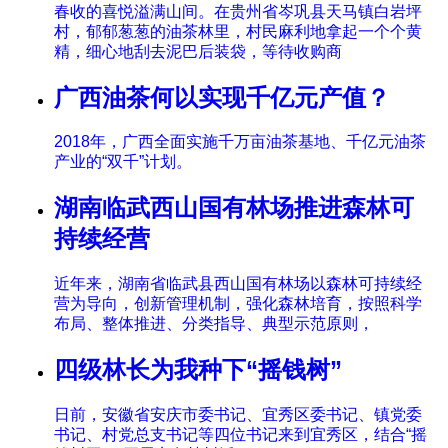
春收的喜悦溢满山间。在贵州省岑巩县天马镇白岩坪
村，郁郁葱葱的油茶林里，村民麻利地拿起一个个黄
精，细心地刮去泥巴后装袋，等待收购商
广西油茶何以实现千亿元产值？
2018年，广西全面实施千万亩油茶基地、千亿元油茶
产业的“双千”计划。
湖南临武西山国有林场推进森林可
持续经营
近年来，湖南省临武县西山国有林场以森林可持续经
营为导向，创新管理机制，强化森林培育，按照科学
布局、整体推进、分类指导、典型示范原则，
四级林长为我种下“摇钱树”
日前，安徽省安庆市委书记、宜秀区委书记、镇党委
书记、村党总支书记等四位书记来到宜秀区，结合“摇