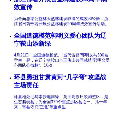
效宣传
为全面总结公益林天然林建设取得的成效和经验，浙
江省日前部署开展公益林建设20周年成效宣传活动。
全国道德模范郭明义爱心团队为辽
宁鞍山添新绿
4月21日，全国道德模范、“当代雷锋”郭明义与300名
学生一起，在辽宁省鞍山市玉佛山共同栽植“郭明义爱
心团队公益林”。活动
环县勇担甘肃黄河“几字弯”攻坚战
主场责任
环县地处毛乌素沙地南缘、黄土高原丘陵沟壑区，是
生态脆弱县，为全国379个重点沙区县之一。几十年
来，环县依托“三北”等重点生